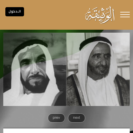
الـدخول
prev
next